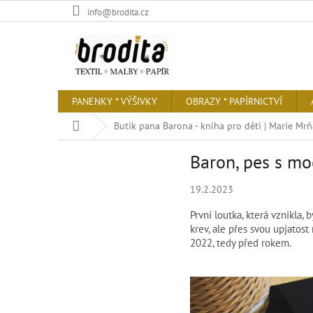
Přejít
info@brodita.cz
na
obsah
PANENKY * VÝŠIVKY
OBRAZY * PAPÍRNICTVÍ
Domů
Butik pana Barona - kniha pro děti | Marie Mr
Baron, pes s mo
19.2.2023
První loutka, která vznikla,
krev, ale přes svou upjatos
2022, tedy před rokem.