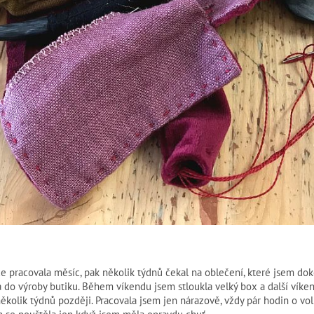
e pracovala měsíc, pak několik týdnů čekal na oblečení, které jsem dok
a do výroby butiku. Během víkendu jsem stloukla velký box a další víken
 několik týdnů později. Pracovala jsem jen nárazově, vždy pár hodin o v