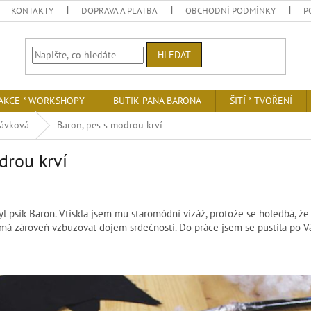
KONTAKTY
DOPRAVA A PLATBA
OBCHODNÍ PODMÍNKY
P
HLEDAT
AKCE * WORKSHOPY
BUTIK PANA BARONA
ŠITÍ * TVOŘENÍ
ňávková
Baron, pes s modrou krví
drou krví
 byl psík Baron. Vtiskla jsem mu staromódní vizáž, protože se holedbá, ž
t má zároveň vzbuzovat dojem srdečnosti. Do práce jsem se pustila po 