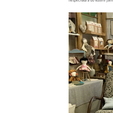
nespěchala a do kutění jse