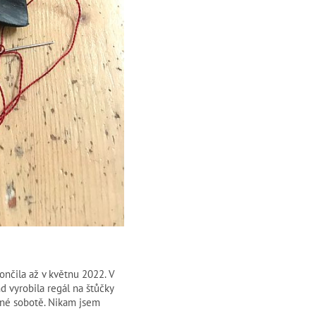
ončila až v květnu 2022. V
d vyrobila regál na štůčky
olné sobotě. Nikam jsem