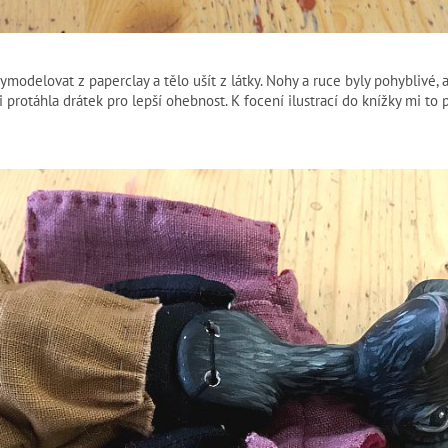
ymodelovat z paperclay a tělo ušít z látky. Nohy a ruce byly pohyblivé
i protáhla drátek pro lepší ohebnost. K focení ilustrací do knížky mi to p