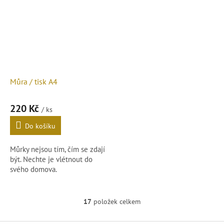
Můra / tisk A4
220 Kč
/ ks
Do košíku
Můrky nejsou tím, čím se zdají
být. Nechte je vlétnout do
svého domova.
Tisk A4.
17
položek celkem
O
Podrobnosti čtěte v popisu
v
níže.