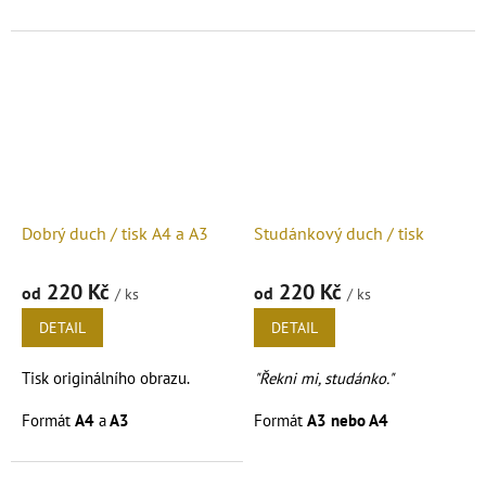
Podrobnosti čtěte v popisu.
Dobrý duch / tisk A4 a A3
Studánkový duch / tisk
220 Kč
220 Kč
od
od
/ ks
/ ks
DETAIL
DETAIL
Tisk originálního obrazu.
"Řekni mi, studánko."
Formát
A4
a
A3
Formát
A3 nebo A4
Podrobnosti čtěte v popisu
Podrobnosti čtěte v popisu
níže.
níže.