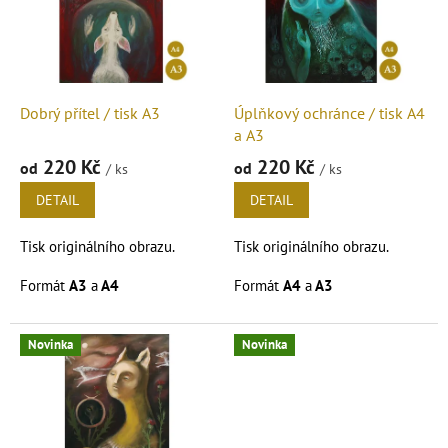
i
d
s
u
p
k
r
t
o
ů
d
Dobrý přítel / tisk A3
Úplňkový ochránce / tisk A4
u
a A3
k
220 Kč
220 Kč
od
od
/ ks
/ ks
t
ů
DETAIL
DETAIL
Tisk originálního obrazu.
Tisk originálního obrazu.
Formát
A3
a
A4
Formát
A4
a
A3
Novinka
Novinka