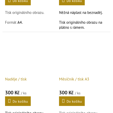
Do košíku
Do košíku
Tisk originálního obrazu.
Něžná náplast na beznaděj.
Formát
A4.
Tisk originálního obrazu na
plátno s rámem.
Podrobnosti čtěte v popisu
níže.
Podrobnosti čtěte v popisu
níže.
Naděje / tisk
Měsíčník / tisk A3
300 Kč
300 Kč
/ ks
/ ks
Do košíku
Do košíku