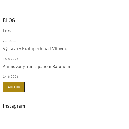
l
Z
á
á
d
p
a
a
BLOG
c
t
í
Frida
í
p
r
7.8.2026
v
Výstava v Kralupech nad Vltavou
k
y
18.6.2026
v
ý
Animovaný film s panem Baronem
p
i
14.6.2026
s
ARCHIV
u
Instagram