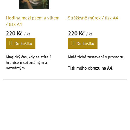
Hodina mezi psem a vlkem
Strážkyně můrek / tisk A4
/ tisk A4
220 Kč
220 Kč
/ ks
/ ks
Do košíku
Do košíku
Magický čas, kdy se stírají
Malé tiché zastavení v prostoru.
hranice mezi známým a
neznámým.
Tisk mého obrazu na
A4.
Tisk mého obrazu na
A4.