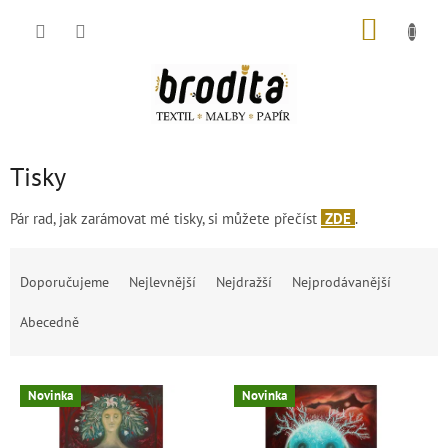
Přejít
NÁKUP
na
obsah
KOŠÍK
Tisky
Pár rad, jak zarámovat mé tisky, si můžete přečíst
ZDE
.
Ř
a
Doporučujeme
Nejlevnější
Nejdražší
Nejprodávanější
z
e
Abecedně
n
í
V
p
Novinka
Novinka
ý
r
p
o