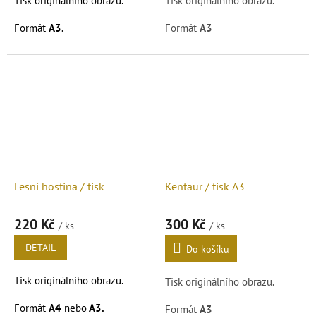
Tisk originálního obrazu.
Tisk originálního obrazu.
Formát
A3.
Formát
A3
Podrobnosti čtěte v popisu
Podrobnosti čtěte v popisu
níže.
níže.
Lesní hostina / tisk
Kentaur / tisk A3
220 Kč
300 Kč
/ ks
/ ks
DETAIL
Do košíku
Tisk originálního obrazu.
Tisk originálního obrazu.
Formát
A4
nebo
A3.
Formát
A3