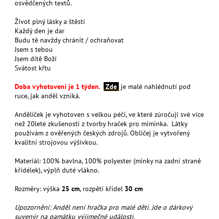
osvědčených textů.
Život plný lásky a štěstí
Každý den je dar
Budu tě navždy chránit / ochraňovat
Jsem s tebou
Jsem dítě Boží
Svátost křtu
Doba vyhotovení je 1 týden.
Zde
je malé nahlédnutí pod
ruce, jak anděl vzniká.
Andělíček je vyhotoven s velkou péčí, ve které zúročuji své více
než 20leté zkušenosti z tvorby hraček pro miminka. Látky
používám z ověřených českých zdrojů. Obličej je vytvořený
kvalitní strojovou výšivkou.
Materiál: 100% bavlna, 100% polyester (minky na zadní straně
křidélek), výplň duté vlákno.
Rozměry: výška
25 cm
, rozpětí křídel
30 cm
Upozornění: Anděl není hračka pro malé děti. Jde o dárkový
suvenýr na památku výjimečné události.