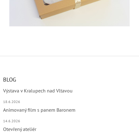
Z
á
p
a
BLOG
t
Výstava v Kralupech nad Vltavou
í
18.6.2026
Animovaný film s panem Baronem
14.6.2026
Otevřený ateliér