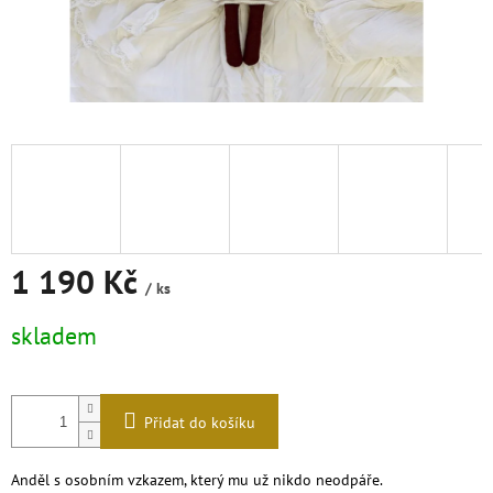
1 190 Kč
/ ks
Měrná
skladem
cena:
Přidat do košíku
Anděl s osobním vzkazem, který mu už nikdo neodpáře.