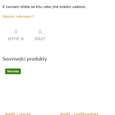
K narození dítěte, ke křtu nebo jiné zvláštní události.
Detailní informace
ZEPTAT SE
SDÍLET
Související produkty
Novinka
Anděl / placka
Anděl - vystřihovánka