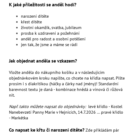
K jaké příležitosti se anděl hodí?
narození dítěte
křest dítěte
životní okamžik, svatba, jubileum
prosba k uzdravení a požehnání
anděl pro radost a osobní potěšení
jen tak, že jsme a máme se rádi
Jak objednat anděla se vzkazem?
Vložte anděla do nákupního košíku a v následujícím
objednávkovém kroku napište, co chcete na křídla napsat. Pište
prosím i s diakritikou (háčky a čárky nad jmény)! Standardní
barevnost textu je daná - kombinace hnědá a vínová či růžová
nit.
Např. takto můžete napsat do objednávky:
levé křídlo - Kostel
Nanebevzetí Panny Marie v Hejnicích, 14.7.2026 ... pravé křídlo
- Markétka
Co napsat ke křtu či narození dítěte?
Zde přikládám pár