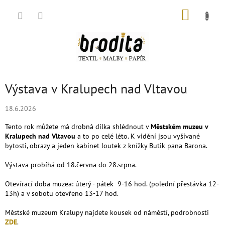
Přejít
NÁKUP
na
obsah
KOŠÍK
Výstava v Kralupech nad Vltavou
18.6.2026
Tento rok můžete má drobná dílka shlédnout v
Městském muzeu v
Kralupech nad Vltavou
a to po celé léto. K vidění jsou vyšívané
bytosti, obrazy a jeden kabinet loutek z knížky Butik pana Barona.
Výstava probíhá od 18.června do 28.srpna.
Otevírací doba muzea: úterý - pátek 9-16 hod. (polední přestávka 12-
13h) a v sobotu otevřeno 13-17 hod.
Městské muzeum Kralupy najdete kousek od náměstí, podrobnosti
ZDE
.