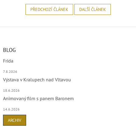
PŘEDCHOZÍ ČLÁNEK
DALŠÍ ČLÁNEK
Z
á
p
a
BLOG
t
Frida
í
7.8.2026
Výstava v Kralupech nad Vltavou
18.6.2026
Animovaný film s panem Baronem
14.6.2026
ARCHIV