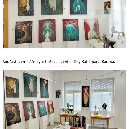
Součástí vernisáže bylo i představení knížky Butik pana Barona.