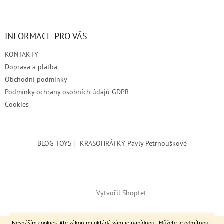
INFORMACE PRO VÁS
KONTAKTY
Doprava a platba
Obchodní podmínky
Podmínky ochrany osobních údajů GDPR
Cookies
BLOG TOYS |
KRASOHRÁTKY Pavly Petrnouškové
Vytvořil Shoptet
Srdečně zvu výstavu do Kralup nad Vltavou >> Městské muzeum
Copyright 2026
Brodita
. Všechna práva vyhrazena.
Nesnáším cookies. Ale zákon mi ukládá vám je nabídnout. Můžete je odmítnout.