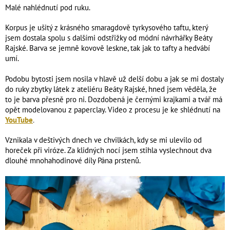
Malé nahlédnutí pod ruku.
Korpus je ušitý z krásného smaragdově tyrkysového taftu, který
jsem dostala spolu s dalšími odstřižky od módní návrhářky Beáty
Rajské. Barva se jemně kovově leskne, tak jak to tafty a hedvábí
umí.
Podobu bytosti jsem nosila v hlavě už delší dobu a jak se mi dostaly
do ruky zbytky látek z ateliéru Beáty Rajské, hned jsem věděla, že
to je barva přesně pro ni. Dozdobená je černými krajkami a tvář má
opět modelovanou z paperclay. Video z procesu je ke shlédnutí na
YouTube
.
Vznikala v deštivých dnech ve chvilkách, kdy se mi ulevilo od
horeček při viróze. Za klidných nocí jsem stihla vyslechnout dva
dlouhé mnohahodinové díly Pána prstenů.