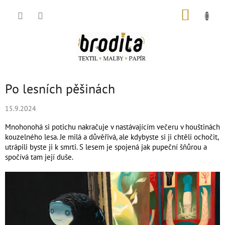
Přejít
NÁKUP
na
obsah
KOŠÍK
Po lesních pěšinách
15.9.2024
Mnohonohá si potichu nakračuje v nastávajícím večeru v houštinách
kouzelného lesa. Je milá a důvěřivá, ale kdybyste si ji chtěli ochočit,
utrápili byste ji k smrti. S lesem je spojená jak pupeční šňůrou a
spočívá tam její duše.