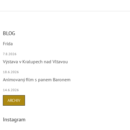
Z
á
p
a
BLOG
t
Frida
í
7.8.2026
Výstava v Kralupech nad Vltavou
18.6.2026
Animovaný film s panem Baronem
14.6.2026
ARCHIV
Instagram