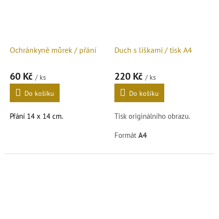
Ochránkyně můrek / přání
Duch s liškami / tisk A4
60 Kč
220 Kč
/ ks
/ ks
Do košíku
Do košíku
Přání 14 x 14 cm.
Tisk originálního obrazu.
Formát
A4
Reprodukce mého obrazu.