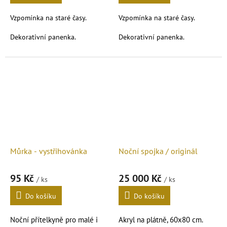
Vzpomínka na staré časy.
Vzpomínka na staré časy.
Dekorativní panenka.
Dekorativní panenka.
Můrka - vystřihovánka
Noční spojka / originál
95 Kč
25 000 Kč
/ ks
/ ks
Do košíku
Do košíku
Noční přítelkyně pro malé i
Akryl na plátně,
60x80 cm.