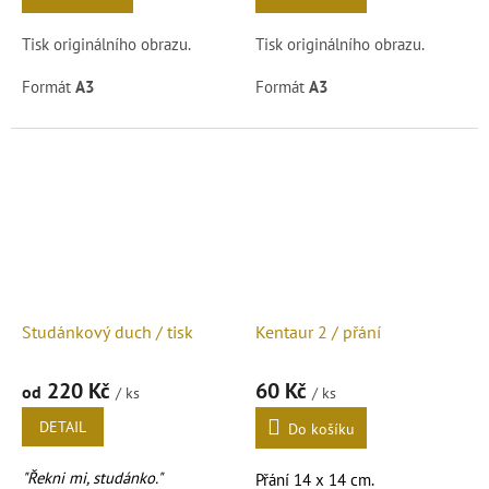
Tisk originálního obrazu.
Tisk originálního obrazu.
Formát
A3
Formát
A3
Podrobnosti čtěte v popisu
níže.
Studánkový duch / tisk
Kentaur 2 / přání
220 Kč
60 Kč
od
/ ks
/ ks
DETAIL
Do košíku
"Řekni mi, studánko."
Přání 14 x 14 cm.