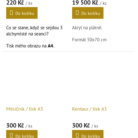
220 Kč
19 500 Kč
/ ks
/ ks
Do košíku
Do košíku
Co se stane, když se sejdou 3
Akryl na plátně.
alchymisté na seanci?
Formát 50x70 cm
Tisk mého obrazu na
A4.
Podrobnosti čtěte v popisu
níže.
Měsíčník / tisk A3
Kentaur / tisk A3
300 Kč
300 Kč
/ ks
/ ks
Do košíku
Do košíku