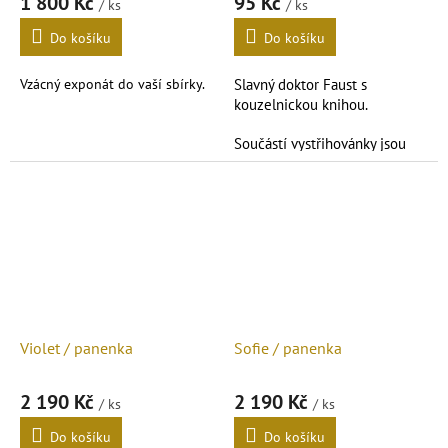
1 800 Kč
95 Kč
/ ks
/ ks
Do košíku
Do košíku
Vzácný exponát do vaší sbírky.
Slavný doktor Faust s
kouzelnickou knihou.
Součástí vystřihovánky jsou
také
nýtky
na spojení dílů.
Formát
2x
A4
.
Violet / panenka
Sofie / panenka
2 190 Kč
2 190 Kč
/ ks
/ ks
Do košíku
Do košíku