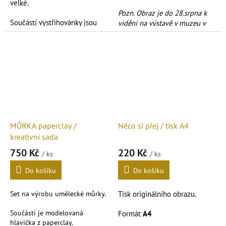
velké.
Pozn. Obraz je do 28.srpna k
Součástí vystřihovánky jsou
vidění na výstavě v muzeu v
také
nýtky
na spojení dílů.
Kralupech n.V.
Formát
A4
.
MŮRKA paperclay /
Něco si přej / tisk A4
kreativní sada
750 Kč
220 Kč
/ ks
/ ks
Do košíku
Do košíku
Set na výrobu umělecké můrky.
Tisk originálního obrazu.
Součástí je modelovaná
Formát
A4
hlavička z paperclay.