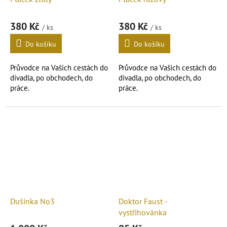
380 Kč
380 Kč
/ ks
/ ks
Do košíku
Do košíku
Průvodce na Vašich cestách do
Průvodce na Vašich cestách do
divadla, po obchodech, do
divadla, po obchodech, do
práce.
práce.
Vyšívaná brož.
Vyšívaná brož.
Dušinka No3
Doktor Faust -
vystřihovánka