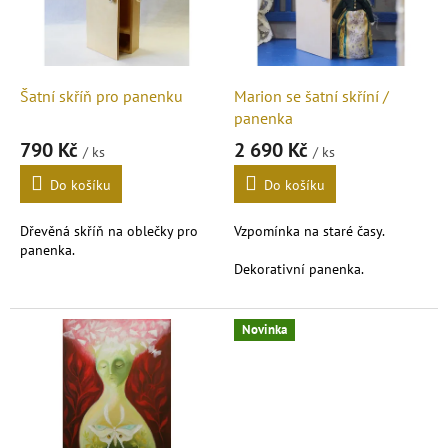
s
u
p
k
r
t
o
ů
d
Šatní skříň pro panenku
Marion se šatní skříní /
u
panenka
k
790 Kč
2 690 Kč
/ ks
/ ks
t
ů
Do košíku
Do košíku
Dřevěná skříň na oblečky pro
Vzpomínka na staré časy.
panenka.
Dekorativní panenka.
Novinka