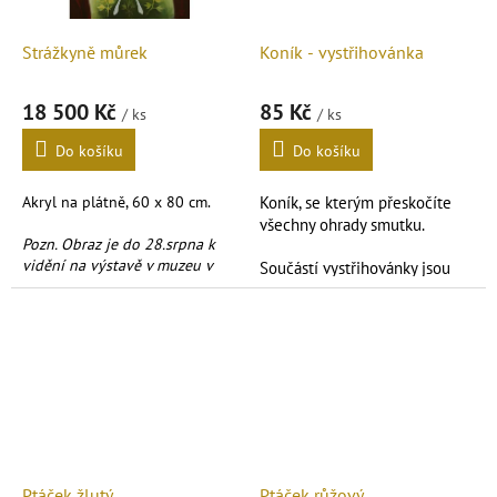
Strážkyně můrek
Koník - vystřihovánka
18 500 Kč
85 Kč
/ ks
/ ks
Do košíku
Do košíku
Akryl na plátně, 60 x 80 cm.
Koník, se kterým přeskočíte
všechny ohrady smutku.
Pozn. Obraz je do 28.srpna k
vidění na výstavě v muzeu v
Součástí vystřihovánky jsou
Kralupech n.V.
také
nýtky
na spojení dílů.
Formát
A4
.
Ptáček žlutý
Ptáček růžový