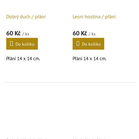
Dobrý duch / přání
Lesní hostina / přání
60 Kč
60 Kč
/ ks
/ ks
Do košíku
Do košíku
Přání 14 x 14 cm.
Přání 14 x 14 cm.
Reprodukce mého obrazu.
Reprodukce mého obrazu.