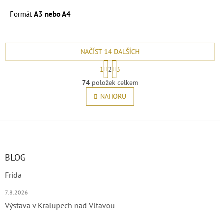
Formát
A3 nebo A4
Podrobnosti čtěte v popisu
Reprodukce mého obrazu.
níže.
NAČÍST 14 DALŠÍCH
S
1
2
3
t
O
r
74
položek celkem
v
á
l
NAHORU
n
á
k
o
d
v
Z
a
á
c
á
n
í
p
í
p
a
BLOG
r
t
v
Frida
í
k
y
7.8.2026
v
Výstava v Kralupech nad Vltavou
ý
p