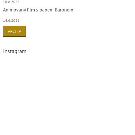
18.6.2026
i
Animovaný film s panem Baronem
s
u
14.6.2026
ARCHIV
Instagram