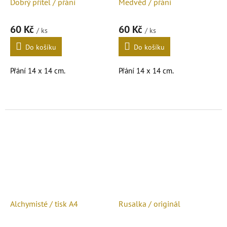
Dobrý přítel / přání
Medvěd / přání
60 Kč
60 Kč
/ ks
/ ks
Do košíku
Do košíku
Přání 14 x 14 cm.
Přání 14 x 14 cm.
Reprodukce mého obrazu.
Reprodukce mé ruční výšivky.
Alchymisté / tisk A4
Rusalka / originál