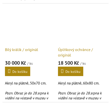
Bílý králík / originál
Úplňkový ochránce /
originál
30 000 Kč
18 500 Kč
/ ks
/ ks
Do košíku
Do košíku
Akryl na plátně,
50x70 cm.
Akryl na plátně,
60x80 cm.
Pozn. Obraz je do 28.srpna k
Pozn. Obraz je do 28.srpna k
vidění na výstavě v muzeu v
vidění na výstavě v muzeu v
Kralupech n.V.
Kralupech n.V.