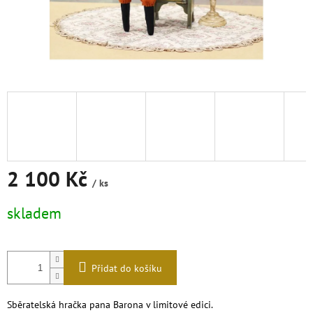
2 100 Kč
/ ks
Měrná
skladem
cena:
Přidat do košíku
Sběratelská hračka pana Barona v limitové edici.