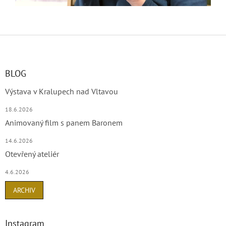
Z
á
p
a
BLOG
t
Výstava v Kralupech nad Vltavou
í
18.6.2026
Animovaný film s panem Baronem
14.6.2026
Otevřený ateliér
4.6.2026
ARCHIV
Instagram