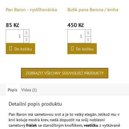
Pan Baron - vystřihovánka
Butik pana Barona / kniha
85 Kč
450 Kč
Do košíku
Do košíku
ZOBRAZIT VŠECHNY SOUVISEJÍCÍ PRODUKTY
Popis
Videa (1)
Detailní popis produktu
Pan Baron má sametovou srst a je to velký elegán. Jelikož mu v
krvi koluje modrá krev, nedá dopustit na svůj noblesní
sametový
fráček
se starožitným knoflíkem,
vestičku
z vytkávané