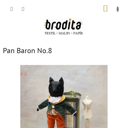
Přejít
NÁKUP
na
obsah
KOŠÍK
Pan Baron No.8