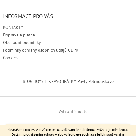
INFORMACE PRO VÁS
KONTAKTY
Doprava a platba
Obchodní podmínky
Podmínky ochrany osobních údajů GDPR
Cookies
BLOG TOYS |
KRASOHRÁTKY Pavly Petrnouškové
Vytvořil Shoptet
Srdečně zvu výstavu do Kralup nad Vltavou >> Městské muzeum
Copyright 2026
Brodita
. Všechna práva vyhrazena.
Nesnáším cookies. Ale zákon mi ukládá vám je nabídnout. Můžete je odmítnout.
17.6.-29.8.2026
Dalším procházením tohoto webu vyjadřujete souhlas s jejich používáním.