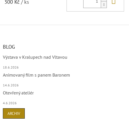
Do 
300 Kč
/ ks
Z
á
p
a
BLOG
t
Výstava v Kralupech nad Vltavou
í
18.6.2026
Animovaný film s panem Baronem
14.6.2026
Otevřený ateliér
4.6.2026
ARCHIV