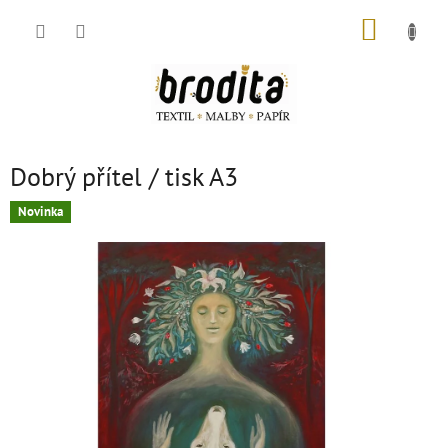
Přejít
NÁKUP
na
obsah
KOŠÍK
Dobrý přítel / tisk A3
Novinka