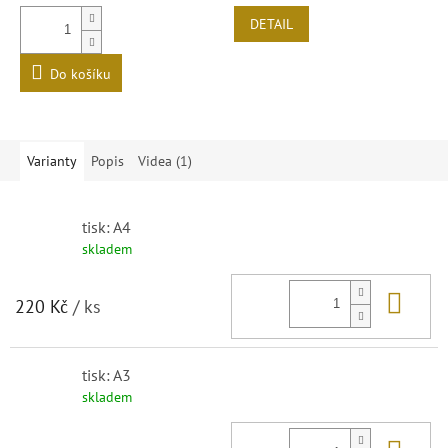
DETAIL
Do košíku
Varianty
Popis
Videa (1)
tisk: A4
skladem
Do 
220 Kč
/ ks
tisk: A3
skladem