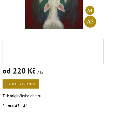
od
220 Kč
/ ks
Měrná
cena:
ZVOLTE VARIANTU
Tisk originálního obrazu.
Formát
A3
a
A4