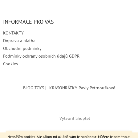
INFORMACE PRO VÁS
KONTAKTY
Doprava a platba
Obchodní podmínky
Podmínky ochrany osobních údajů GDPR
Cookies
BLOG TOYS |
KRASOHRÁTKY Pavly Petrnouškové
Vytvořil Shoptet
Srdečně zvu výstavu do Kralup nad Vltavou >> Městské muzeum
Copyright 2026
Brodita
. Všechna práva vyhrazena.
Nesnáším cookies. Ale zákon mi ukládá vám je nabídnout. Můžete je odmítnout.