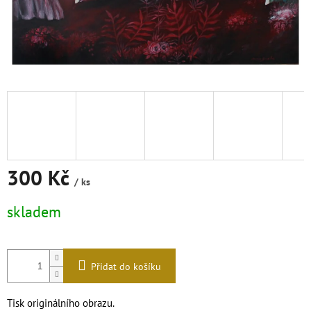
300 Kč
/ ks
Měrná
skladem
cena:
Přidat do košíku
Tisk originálního obrazu.