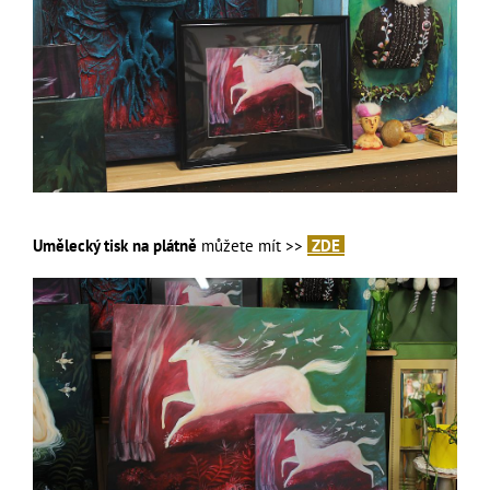
Umělecký tisk na plátně
můžete mít >>
ZDE