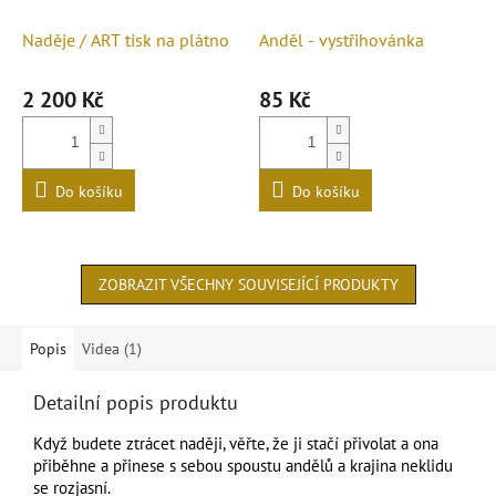
Naděje / ART tisk na plátno
Anděl - vystřihovánka
2 200 Kč
85 Kč
Do košíku
Do košíku
ZOBRAZIT VŠECHNY SOUVISEJÍCÍ PRODUKTY
Popis
Videa (1)
Detailní popis produktu
Když budete ztrácet naději, věřte, že ji stačí přivolat a ona
přiběhne a přinese s sebou spoustu andělů a krajina neklidu
se rozjasní.