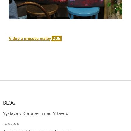
Video z procesu malby
ZDE
Z
á
p
a
BLOG
t
Výstava v Kralupech nad Vltavou
í
18.6.2026