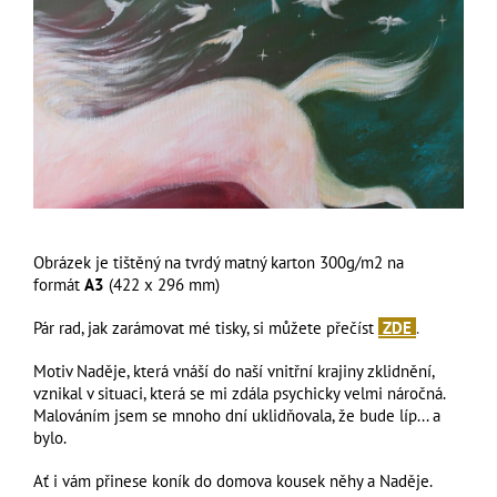
Obrázek je tištěný na tvrdý matný karton 300g/m2 na
formát
A3
(422 x 296 mm)
Pár rad, jak zarámovat mé tisky, si můžete přečíst
ZDE
.
Motiv Naděje, která vnáší do naší vnitřní krajiny zklidnění,
vznikal v situaci, která se mi zdála psychicky velmi náročná.
Malováním jsem se mnoho dní uklidňovala, že bude líp... a
bylo.
Ať i vám přinese koník do domova kousek něhy a Naděje.