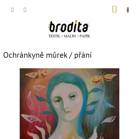
Přejít
NÁKUP
na
obsah
KOŠÍK
Ochránkyně můrek / přání