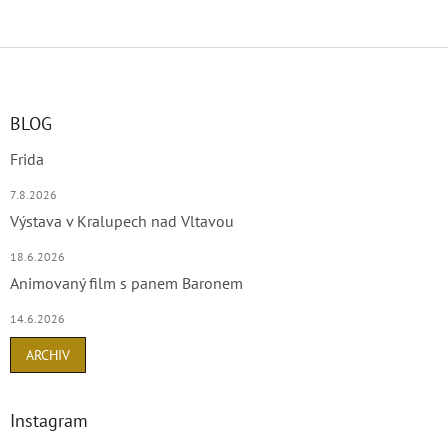
Z
á
p
a
BLOG
t
Frida
í
7.8.2026
Výstava v Kralupech nad Vltavou
18.6.2026
Animovaný film s panem Baronem
14.6.2026
ARCHIV
Instagram