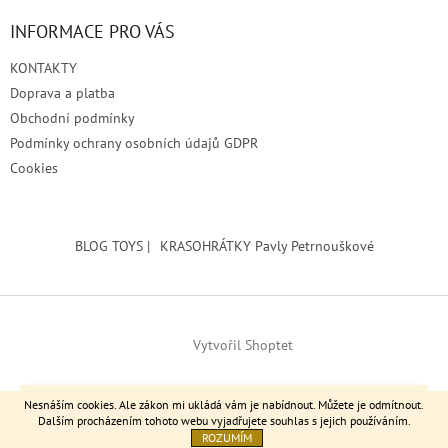
INFORMACE PRO VÁS
KONTAKTY
Doprava a platba
Obchodní podmínky
Podmínky ochrany osobních údajů GDPR
Cookies
BLOG TOYS |
KRASOHRÁTKY Pavly Petrnouškové
Vytvořil Shoptet
Srdečně zvu výstavu do Kralup nad Vltavou >> Městské muzeum
Copyright 2026
Brodita
. Všechna práva vyhrazena.
Nesnáším cookies. Ale zákon mi ukládá vám je nabídnout. Můžete je odmítnout.
17.6.-29.8.2026
Dalším procházením tohoto webu vyjadřujete souhlas s jejich používáním.
ROZUMÍM