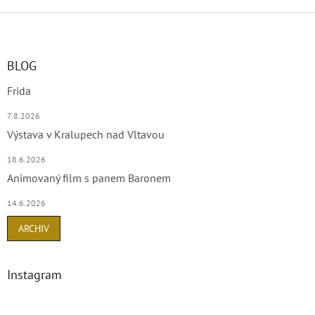
Z
á
p
a
BLOG
t
Frida
í
7.8.2026
Výstava v Kralupech nad Vltavou
18.6.2026
Animovaný film s panem Baronem
14.6.2026
ARCHIV
Instagram