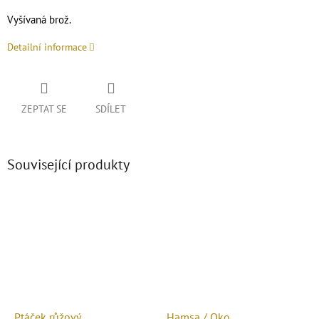
Vyšívaná brož.
Detailní informace
ZEPTAT SE
SDÍLET
Související produkty
Ptáček růžový
Hamsa / Oko