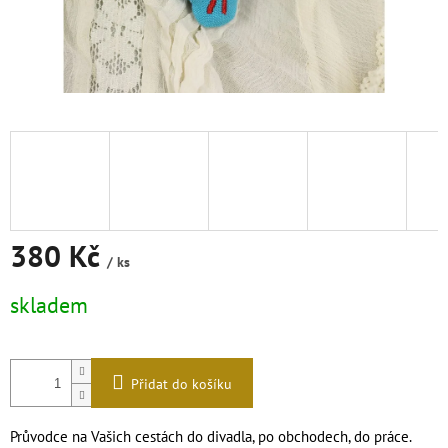
380 Kč
/ ks
Měrná
skladem
cena:
Přidat do košíku
Průvodce na Vašich cestách do divadla, po obchodech, do práce.