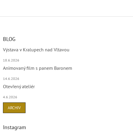
Z
á
p
a
BLOG
t
Výstava v Kralupech nad Vltavou
í
18.6.2026
Animovaný film s panem Baronem
14.6.2026
Otevřený ateliér
4.6.2026
ARCHIV
Instagram