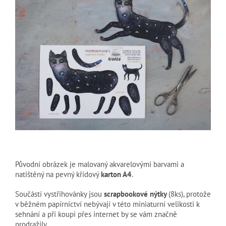
Původní obrázek je malovaný akvarelovými barvami a
natištěný na pevný křídový
karton A4
.
Součástí vystřihovánky jsou
scrapbookové nýtky
(8ks), protože
v běžném papírnictví nebývají v této miniaturní velikosti k
sehnání a při koupi přes internet by se vám značně
prodražily.