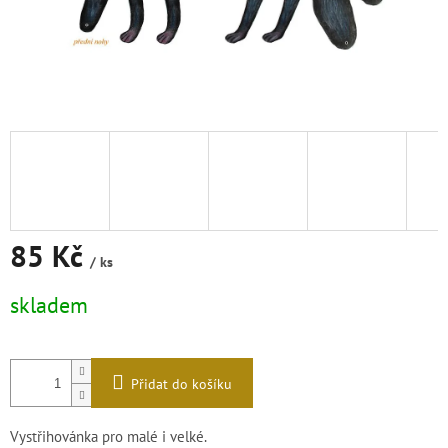
85 Kč
/ ks
Měrná
skladem
cena:
Přidat do košíku
Vystřihovánka pro malé i velké.