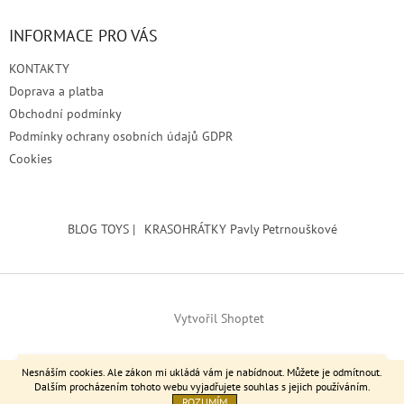
INFORMACE PRO VÁS
KONTAKTY
Doprava a platba
Obchodní podmínky
Podmínky ochrany osobních údajů GDPR
Cookies
BLOG TOYS |
KRASOHRÁTKY Pavly Petrnouškové
Vytvořil Shoptet
Srdečně zvu výstavu do Kralup nad Vltavou >> Městské muzeum
Copyright 2026
Brodita
. Všechna práva vyhrazena.
Nesnáším cookies. Ale zákon mi ukládá vám je nabídnout. Můžete je odmítnout.
17.6.-29.8.2026
Dalším procházením tohoto webu vyjadřujete souhlas s jejich používáním.
ROZUMÍM